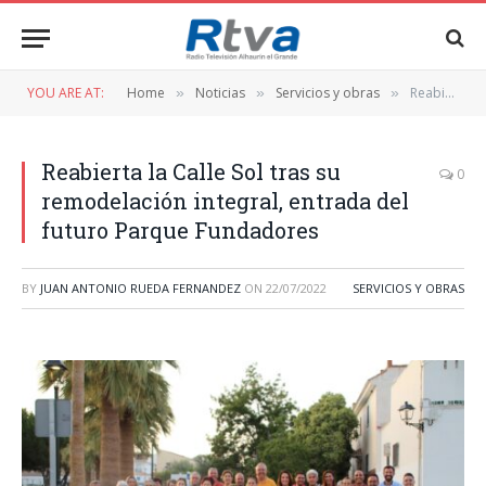
YOU ARE AT:
Home
Noticias
Servicios y obras
Reabierta la Calle Sol tras su remodelación integral, entrada del futuro Parque Fundadores
»
»
»
Reabierta la Calle Sol tras su
0
remodelación integral, entrada del
futuro Parque Fundadores
BY
JUAN ANTONIO RUEDA FERNANDEZ
ON
22/07/2022
SERVICIOS Y OBRAS