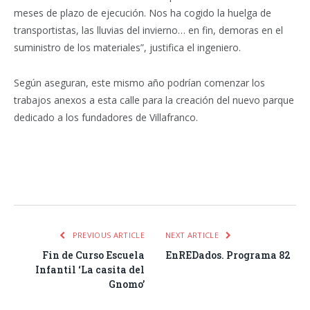
meses de plazo de ejecución. Nos ha cogido la huelga de
transportistas, las lluvias del invierno… en fin, demoras en el
suministro de los materiales”, justifica el ingeniero.
Según aseguran, este mismo año podrían comenzar los
trabajos anexos a esta calle para la creación del nuevo parque
dedicado a los fundadores de Villafranco.
Facebook
Twitter
Pinterest
LinkedIn
Tumblr
Email
WhatsA
PREVIOUS ARTICLE
NEXT ARTICLE
Fin de Curso Escuela
EnREDados. Programa 82
Infantil ‘La casita del
Gnomo’