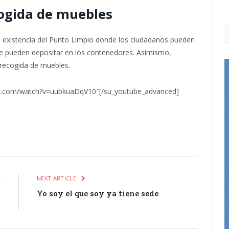
cogida de muebles
 existencia del Punto Limpio donde los ciudadanos pueden
se pueden depositar en los contenedores. Asimismo,
e recogida de muebles.
be.com/watch?v=uubkuaDqV10″[/su_youtube_advanced]
itter
Pinterest
LinkedIn
Tumblr
Email
WhatsApp
E
NEXT ARTICLE
o
Yo soy el que soy ya tiene sede
l