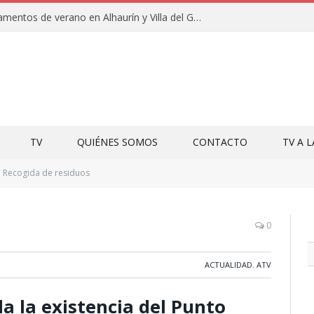
Clausuras de los campamentos de verano en Alhaurín y Villa del Guadalhorce 2026
TV
QUIÉNES SOMOS
CONTACTO
TV A 
Recogida de residuos
0
ACTUALIDAD
,
ATV
 la existencia del Punto