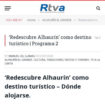
YOU ARE AT:
Home
ALHAURÍN EL GRANDE
‘Redescubre Alhaurín’ como destino turístico | Programa 2
»
»
‘Redescubre Alhaurín’ como destino
0
turístico | Programa 2
BY
MANUEL GIL LLAMAS
ON
23/07/2020
ALHAURÍN EL GRANDE
,
CULTURA, TRADICIONES, FIESTAS Y TURISMO
,
TV A LA
CARTA
‘Redescubre Alhaurín’ como
destino turístico – Dónde
alojarse.