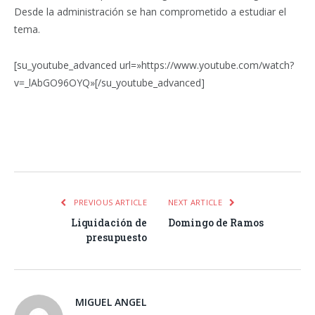
Desde la administración se han comprometido a estudiar el
tema.
[su_youtube_advanced url=»https://www.youtube.com/watch?
v=_lAbGO96OYQ»[/su_youtube_advanced]
Facebook
Twitter
Pinterest
LinkedIn
Tumblr
Email
WhatsA
PREVIOUS ARTICLE
NEXT ARTICLE
Liquidación de
Domingo de Ramos
presupuesto
MIGUEL ANGEL