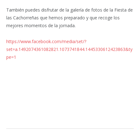
También puedes disfrutar de la galería de fotos de la Fiesta de
las Cachorreñas que hemos preparado y que recoge los
mejores momentos de la jornada.
https://www.facebook.com/media/set/?
set=a.1492074361082821.1073741844.1445330612423863&ty
pe=1
Facebook
Twitter
Pinterest
LinkedIn
Tumblr
Email
WhatsA