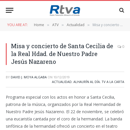
YOU ARE AT:
Home
ATV
Actualidad
Misa y concierto de Santa Cecilia de la Real Hdad. de Nuestro Padre Jesús Nazareno
»
»
»
Misa y concierto de Santa Cecilia de
0
la Real Hdad. de Nuestro Padre
Jesús Nazareno
BY
DAVID J. MOYA ALGABA
ON
10/12/2019
ACTUALIDAD
,
ALHAURÍN AL DÍA
,
TV A LA CARTA
Programa especial con los actos en honor a Santa Cecilia,
patrona de la música, organizados por la Real Hermandad de
Nuestro Padre Jesús Nazareno. El 22 de noviembre, se celebró
una eucaristía cantada por el coro de la hermandad. La banda
sinfónica de la hermandad ofreció un concierto en el teatro