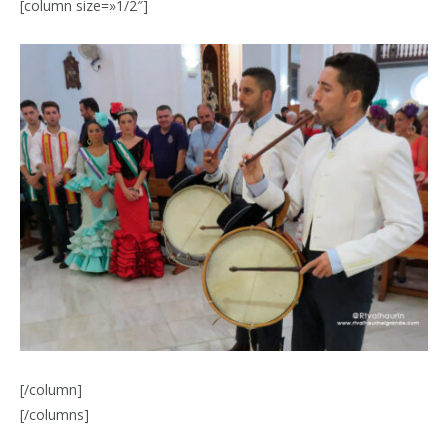
[column size=»1/2″]
[/column]
[/columns]