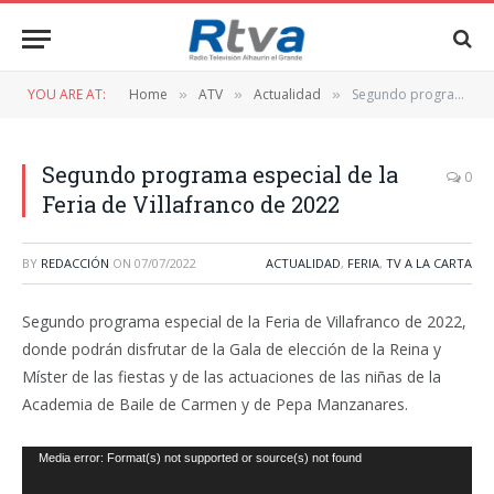
YOU ARE AT:
Home
ATV
Actualidad
Segundo programa especial de la Feria de Villafranco de 2022
»
»
»
Segundo programa especial de la
0
Feria de Villafranco de 2022
BY
REDACCIÓN
ON
07/07/2022
ACTUALIDAD
,
FERIA
,
TV A LA CARTA
Segundo programa especial de la Feria de Villafranco de 2022,
donde podrán disfrutar de la Gala de elección de la Reina y
Míster de las fiestas y de las actuaciones de las niñas de la
Academia de Baile de Carmen y de Pepa Manzanares.
Reproductor
Media error: Format(s) not supported or source(s) not found
de