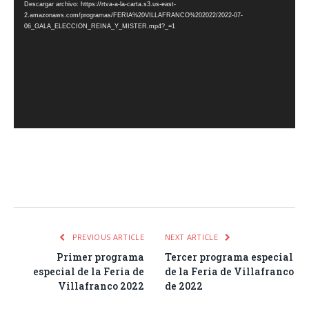
Descargar archivo: https://rtva-a-la-carta.s3.us-east-
vídeo
2.amazonaws.com/programas/FERIA%20VILLAFRANCO%202022/2022-07-
06_GALA_ELECCION_REINA_Y_MISTER.mp4?_=1
Facebook
Twitter
Pinterest
LinkedIn
Tumblr
Email
WhatsA
PREVIOUS ARTICLE
NEXT ARTICLE
Primer programa
Tercer programa especial
especial de la Feria de
de la Feria de Villafranco
Villafranco 2022
de 2022