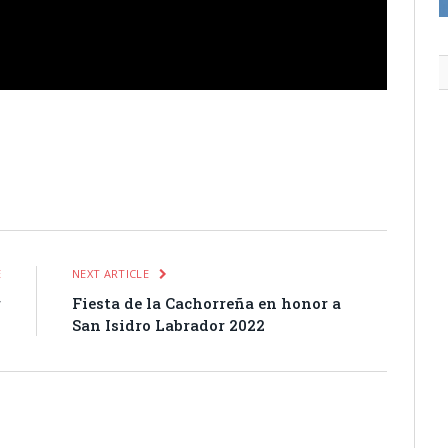
itter
Pinterest
LinkedIn
Tumblr
Email
WhatsApp
E
NEXT ARTICLE
r
Fiesta de la Cachorreña en honor a
o
San Isidro Labrador 2022