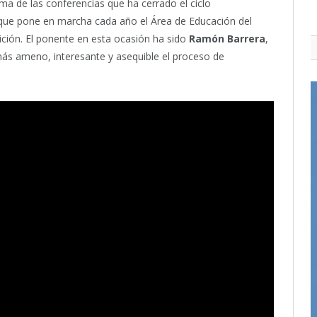
tima de las conferencias que ha cerrado el ciclo
va que pone en marcha cada año el Área de Educación del
ición. El ponente en esta ocasión ha sido
Ramón Barrera
,
ás ameno, interesante y asequible el proceso de