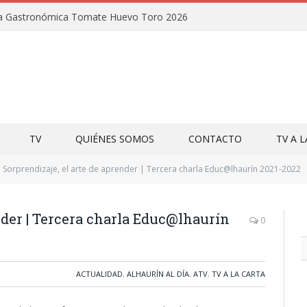
uta Gastronómica Tomate Huevo Toro 2026
TV
QUIÉNES SOMOS
CONTACTO
TV A 
Sorprendizaje, el arte de aprender | Tercera charla Educ@lhaurín 2021-2022
nder | Tercera charla Educ@lhaurín
0
ACTUALIDAD
,
ALHAURÍN AL DÍA
,
ATV
,
TV A LA CARTA