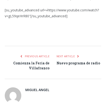
[su_youtube_advanced url=»https://www.youtube.com/watch?
v=gL59qeHrR80″[/su_youtube_advanced]
Facebook
Twitter
Pinterest
LinkedIn
Tumblr
Email
WhatsA
PREVIOUS ARTICLE
NEXT ARTICLE
Comienza la Feria de
Nuevo programa de radio
Villafranco
MIGUEL ANGEL