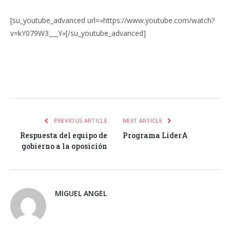
[su_youtube_advanced url=»https://www.youtube.com/watch?
v=kY079W3___Y»[/su_youtube_advanced]
Facebook
Twitter
Pinterest
LinkedIn
Tumblr
Email
WhatsA
PREVIOUS ARTICLE
NEXT ARTICLE
Respuesta del equipo de
Programa LiderA
gobierno a la oposición
MIGUEL ANGEL