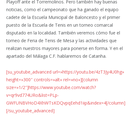
Playoff ante el Torremolinos. Pero también hay buenas
noticias, como el campeonato que ha ganado el equipo
cadete de la Escuela Municipal de Baloncesto y el primer
puesto de la Escuela de Tenis en un torneo comarcal
disputado en la localidad. También veremos cómo fue el
torneo de Feria de Tenis de Mesa y las actividades que
realizan nuestros mayores para ponerse en forma. Y en el
apartado del Málaga C.F. hablaremos de Catanha.
[su_youtube_advanced url=»https://youtu.be/4zT3Jy4U0hg»
height=»300″ controls=»alt» rel=»no»][column
size=»1/2″]https://www.youtube.com/watch?
v=qr9vd774URo&list=PLp-
GWFUNBVHoD4XhWTsKDQvpqEehd1iip&index=4[/column]
[/su_youtube_advanced]
Facebook
Twitter
Pinterest
LinkedIn
Tumblr
Email
WhatsA