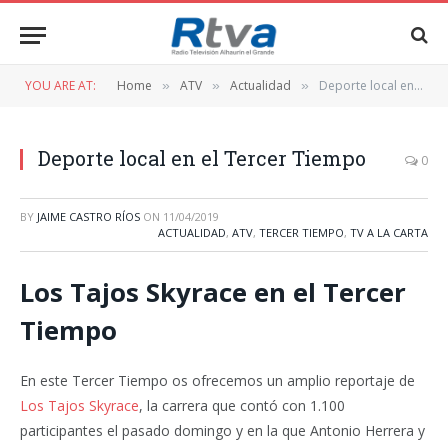
YOU ARE AT:
Home
ATV
Actualidad
Deporte local en el Tercer Tiempo
»
»
»
Deporte local en el Tercer Tiempo
0
BY
JAIME CASTRO RÍOS
ON
11/04/2019
ACTUALIDAD
,
ATV
,
TERCER TIEMPO
,
TV A LA CARTA
Los Tajos Skyrace en el Tercer
Tiempo
En este Tercer Tiempo os ofrecemos un amplio reportaje de
Los Tajos Skyrace
, la carrera que contó con 1.100
participantes el pasado domingo y en la que Antonio Herrera y