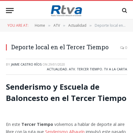
YOU ARE AT:
Home
ATV
Actualidad
Deporte local en el Tercer Tiempo
»
»
»
Deporte local en el Tercer Tiempo
0
BY
JAIME CASTRO RÍOS
ON
29/01/2020
ACTUALIDAD
,
ATV
,
TERCER TIEMPO
,
TV A LA CARTA
Senderismo y Escuela de
Baloncesto en el Tercer Tiempo
En este
Tercer Tiempo
volvemos a hablar de deporte al aire
libre con la ruta que
Senderismo Alhaurín
impulsó este pasado