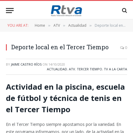
YOU ARE AT:
Home
ATV
Actualidad
Deporte local en el Tercer Tiempo
»
»
»
Deporte local en el Tercer Tiempo
0
BY
JAIME CASTRO RÍOS
ON
14/10/2020
ACTUALIDAD
,
ATV
,
TERCER TIEMPO
,
TV A LA CARTA
Actividad en la piscina, escuela
de fútbol y técnica de tenis en
el Tercer Tiempo
En el Tercer Tiempo siempre apostamos por la variedad. En
este programa informamos, por un lado, de la actividad en la