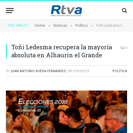
YOU ARE AT:
Home
Noticias
Política
Toñi Ledesma recupera la mayoría absoluta en Alhaurín el Grande
»
»
»
Toñi Ledesma recupera la mayoría
0
absoluta en Alhaurín el Grande
BY
JUAN ANTONIO RUEDA FERNANDEZ
ON
27/05/2019
POLÍTICA