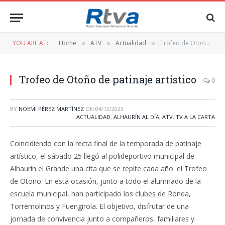
YOU ARE AT:
Home
ATV
Actualidad
Trofeo de Otoño de patinaje artístico
»
»
»
Trofeo de Otoño de patinaje artístico
0
BY
NOEMI PÉREZ MARTÍNEZ
ON
04/12/2023
ACTUALIDAD
,
ALHAURÍN AL DÍA
,
ATV
,
TV A LA CARTA
Coincidiendo con la recta final de la temporada de patinaje
artístico, el sábado 25 llegó al polideportivo municipal de
Alhaurín el Grande una cita que se repite cada año: el Trofeo
de Otoño. En esta ocasión, junto a todo el alumnado de la
escuela municipal, han participado los clubes de Ronda,
Torremolinos y Fuengirola. El objetivo, disfrutar de una
jornada de convivencia junto a compañeros, familiares y