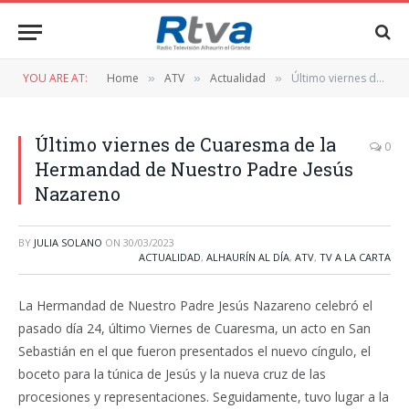
YOU ARE AT:
Home
ATV
Actualidad
Último viernes de Cuaresma de la Hermandad de Nuestro Padre Jesús Nazareno
»
»
»
Último viernes de Cuaresma de la
0
Hermandad de Nuestro Padre Jesús
Nazareno
BY
JULIA SOLANO
ON
30/03/2023
ACTUALIDAD
,
ALHAURÍN AL DÍA
,
ATV
,
TV A LA CARTA
La Hermandad de Nuestro Padre Jesús Nazareno celebró el
pasado día 24, último Viernes de Cuaresma, un acto en San
Sebastián en el que fueron presentados el nuevo cíngulo, el
boceto para la túnica de Jesús y la nueva cruz de las
procesiones y representaciones. Seguidamente, tuvo lugar a la