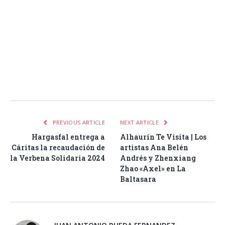
Facebook
Twitter
Pinterest
LinkedIn
Tumblr
Email
WhatsA
PREVIOUS ARTICLE
NEXT ARTICLE
Hargasfal entrega a
Alhaurín Te Visita | Los
Cáritas la recaudación de
artistas Ana Belén
la Verbena Solidaria 2024
Andrés y Zhenxiang
Zhao «Axel» en La
Baltasara