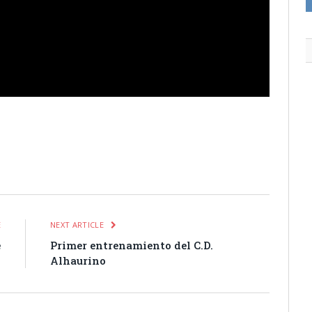
itter
Pinterest
LinkedIn
Tumblr
Email
WhatsApp
E
NEXT ARTICLE
e
Primer entrenamiento del C.D.
l
Alhaurino