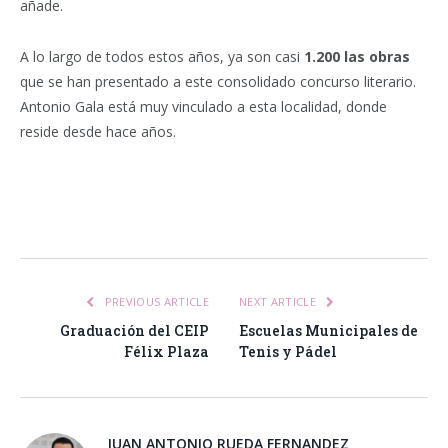
añade.
A lo largo de todos estos años, ya son casi
1.200 las obras
que se han presentado a este consolidado concurso literario.
Antonio Gala está muy vinculado a esta localidad, donde
reside desde hace años.
Facebook
Twitter
Pinterest
LinkedIn
Tumblr
Email
WhatsA
PREVIOUS ARTICLE
NEXT ARTICLE
Graduación del CEIP
Escuelas Municipales de
Félix Plaza
Tenis y Pádel
JUAN ANTONIO RUEDA FERNANDEZ