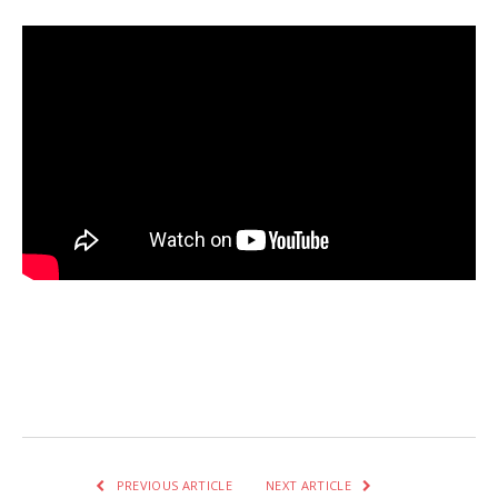
Facebook
Twitter
Pinterest
LinkedIn
Tumblr
Email
WhatsA
PREVIOUS ARTICLE
NEXT ARTICLE