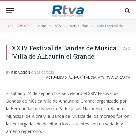
YOU ARE AT:
Home
ATV
Actualidad
XXIV Festival de Bandas de Música ‘Villa de Alhaurín el Grande’
»
»
»
XXIV Festival de Bandas de Música
0
‘Villa de Alhaurín el Grande’
BY
REDACCIÓN
ON
28/09/2022
ACTUALIDAD
,
ALHAURÍN AL DÍA
,
ATV
,
TV A LA CARTA
El sábado 24 de septiembre se celebró el XXIV Festival de
Bandas de Música ‘Villa de Alhaurín el Grande’ organizado por
la Hermandad de Nuestro Padre Jesús Nazareno. La Banda
Municipal de Álora y la Banda de Música de los moraos fueron
las encargadas de deleitar a los asistentes con un variado y
ameno repertorio.