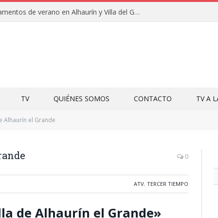
Clausuras de los campamentos de verano en Alhaurín y Villa del Guadalhorce 2026
TV
QUIÉNES SOMOS
CONTACTO
TV A 
e Alhaurín el Grande
Grande
0
ATV
,
TERCER TIEMPO
lla de Alhaurín el Grande»