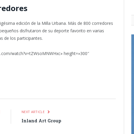
redores
rigésima edición de la Milla Urbana. Más de 800 corredores
 pequeños disfrutaron de su deporte favorito en varias
s de los participantes.
ube.com/watch?v=tZWsoMNWHxc» height=»300″
itter
Pinterest
LinkedIn
Tumblr
Email
WhatsApp
E
NEXT ARTICLE
s
Inland Art Group