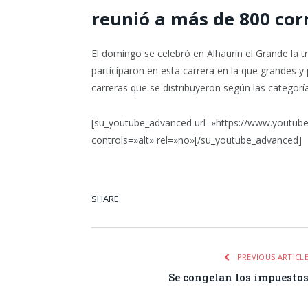
reunió a más de 800 cor
El domingo se celebró en Alhaurín el Grande la t
participaron en esta carrera en la que grandes y
carreras que se distribuyeron según las categoría
[su_youtube_advanced url=»https://www.yout
controls=»alt» rel=»no»[/su_youtube_advanced]
SHARE.
Facebook
Tw
PREVIOUS ARTICL
Se congelan los impuesto