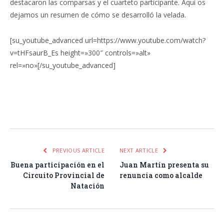
destacaron las comparsas y el cuarteto participante. Aquí os
dejamos un resumen de cómo se desarrolló la velada.
[su_youtube_advanced url=https://www.youtube.com/watch?
v=tHFsaurB_Es height=»300″ controls=»alt»
rel=»no»[/su_youtube_advanced]
Facebook
Twitter
Pinterest
LinkedIn
Tumblr
Email
WhatsA
PREVIOUS ARTICLE
NEXT ARTICLE
Buena participación en el
Juan Martín presenta su
Circuito Provincial de
renuncia como alcalde
Natación