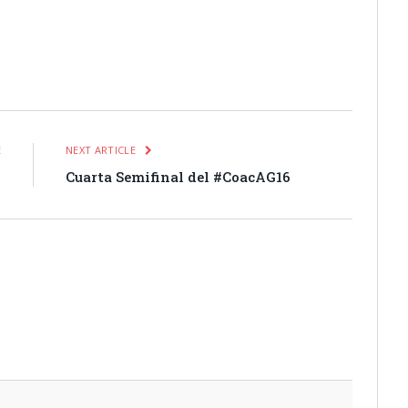
itter
Pinterest
LinkedIn
Tumblr
Email
WhatsApp
E
NEXT ARTICLE
6
Cuarta Semifinal del #CoacAG16