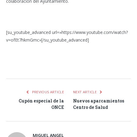
colaboración del Ayuntamiento.
[su_youtube_advanced url=»https://www.youtube.com/watch?
v=ofEt7hkmGmc»[/su_youtube_advanced]
Facebook
Twitter
Pinterest
LinkedIn
Tumblr
Email
WhatsA
PREVIOUS ARTICLE
NEXT ARTICLE
Cupón especial de la
Nuevos aparcamientos
ONCE
Centro de Salud
MIGUEL ANGEL