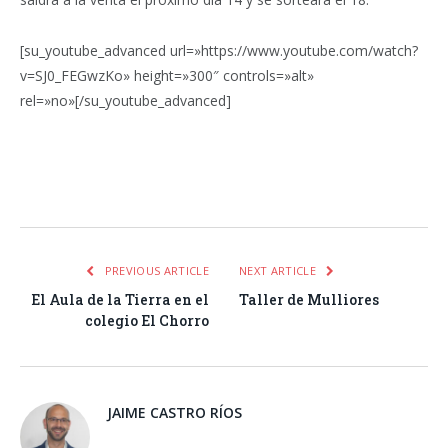
[su_youtube_advanced url=»https://www.youtube.com/watch?
v=SJ0_FEGwzKo» height=»300″ controls=»alt»
rel=»no»[/su_youtube_advanced]
Facebook
Twitter
Pinterest
LinkedIn
Tumblr
Email
WhatsA
PREVIOUS ARTICLE
NEXT ARTICLE
El Aula de la Tierra en el
Taller de Mulliores
colegio El Chorro
JAIME CASTRO RÍOS