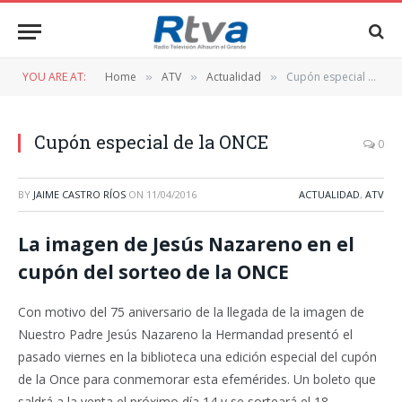
YOU ARE AT:
Home
ATV
Actualidad
Cupón especial de la ONCE
»
»
»
Cupón especial de la ONCE
0
BY
JAIME CASTRO RÍOS
ON
11/04/2016
ACTUALIDAD
,
ATV
La imagen de Jesús Nazareno en el
cupón del sorteo de la ONCE
Con motivo del 75 aniversario de la llegada de la imagen de
Nuestro Padre Jesús Nazareno la Hermandad presentó el
pasado viernes en la biblioteca una edición especial del cupón
de la Once para conmemorar esta efemérides. Un boleto que
saldrá a la venta el próximo día 14 y se sorteará el 18.