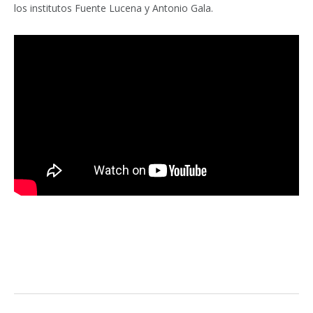
los institutos Fuente Lucena y Antonio Gala.
Facebook
Twitter
Pinterest
LinkedIn
Tumblr
Email
WhatsA