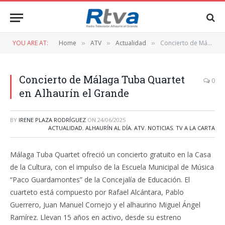
YOU ARE AT:
Home
ATV
Actualidad
Concierto de Málaga Tuba Quartet en Alhaurín el Grande
»
»
»
Concierto de Málaga Tuba Quartet
0
en Alhaurín el Grande
BY
IRENE PLAZA RODRÍGUEZ
ON
24/06/2025
ACTUALIDAD
,
ALHAURÍN AL DÍA
,
ATV
,
NOTICIAS
,
TV A LA CARTA
Málaga Tuba Quartet ofreció un concierto gratuito en la Casa
de la Cultura, con el impulso de la Escuela Municipal de Música
“Paco Guardamontes” de la Concejalía de Educación. El
cuarteto está compuesto por Rafael Alcántara, Pablo
Guerrero, Juan Manuel Cornejo y el alhaurino Miguel Ángel
Ramírez. Llevan 15 años en activo, desde su estreno