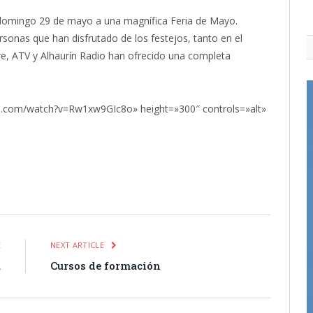
o domingo 29 de mayo a una magnífica Feria de Mayo.
sonas que han disfrutado de los festejos, tanto en el
re, ATV y Alhaurín Radio han ofrecido una completa
e.com/watch?v=Rw1xw9GIc8o» height=»300″ controls=»alt»
itter
Pinterest
LinkedIn
Tumblr
Email
WhatsApp
E
NEXT ARTICLE
a
Cursos de formación