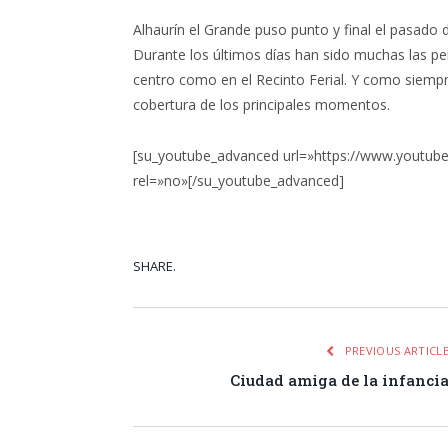
Alhaurín el Grande puso punto y final el pasad
Durante los últimos días han sido muchas las per
centro como en el Recinto Ferial. Y como siemp
cobertura de los principales momentos.
[su_youtube_advanced url=»https://www.youtub
rel=»no»[/su_youtube_advanced]
SHARE.
Facebook
Tw
PREVIOUS ARTICL
Ciudad amiga de la infanci