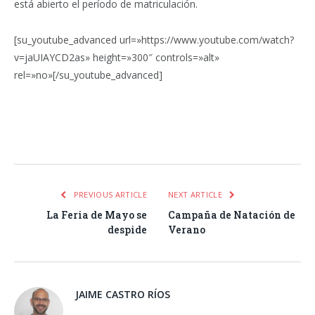
está abierto el período de matriculación.
[su_youtube_advanced url=»https://www.youtube.com/watch?
v=jaUIAYCD2as» height=»300″ controls=»alt»
rel=»no»[/su_youtube_advanced]
Facebook
Twitter
Pinterest
LinkedIn
Tumblr
Email
WhatsA
PREVIOUS ARTICLE
NEXT ARTICLE
La Feria de Mayo se
Campaña de Natación de
despide
Verano
JAIME CASTRO RÍOS