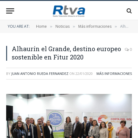
YOU ARE AT:
Home
Noticias
Más informaciones
Alhaurín el Grande, destino europeo sostenible en Fitur 2020
»
»
»
Alhaurín el Grande, destino europeo
0
sostenible en Fitur 2020
BY
JUAN ANTONIO RUEDA FERNANDEZ
ON
22/01/2020
MÁS INFORMACIONES