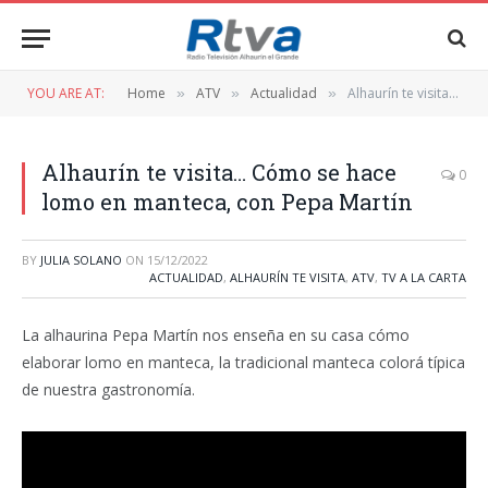
YOU ARE AT:
Home
ATV
Actualidad
Alhaurín te visita… Cómo se hace lomo en manteca, con Pepa Martín
»
»
»
Alhaurín te visita… Cómo se hace
0
lomo en manteca, con Pepa Martín
BY
JULIA SOLANO
ON
15/12/2022
ACTUALIDAD
,
ALHAURÍN TE VISITA
,
ATV
,
TV A LA CARTA
La alhaurina Pepa Martín nos enseña en su casa cómo
elaborar lomo en manteca, la tradicional manteca colorá típica
de nuestra gastronomía.