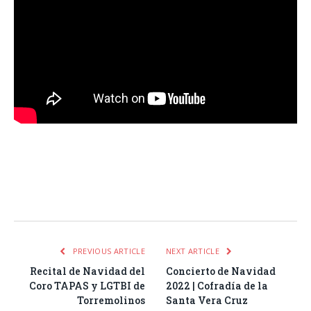
Facebook
Twitter
Pinterest
LinkedIn
Tumblr
Email
WhatsA
PREVIOUS ARTICLE
NEXT ARTICLE
Recital de Navidad del
Concierto de Navidad
Coro TAPAS y LGTBI de
2022 | Cofradía de la
Torremolinos
Santa Vera Cruz