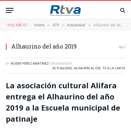
YOU ARE AT:
Home
ATV
Actualidad
Alhaurino del año 2019
»
»
»
Alhaurino del año 2019
0
BY
NOEMI PÉREZ MARTÍNEZ
ON
05/06/2019
ACTUALIDAD
,
ALHAURÍN AL DÍA
,
TV A LA CARTA
La asociación cultural Alifara
entrega el Alhaurino del año
2019 a la Escuela municipal de
patinaje