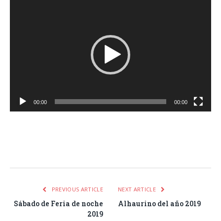
Reproductor
de
vídeo
00:00
00:00
Facebook
Twitter
Pinterest
LinkedIn
Tumblr
Email
WhatsA
PREVIOUS ARTICLE
NEXT ARTICLE
Sábado de Feria de noche
Alhaurino del año 2019
2019