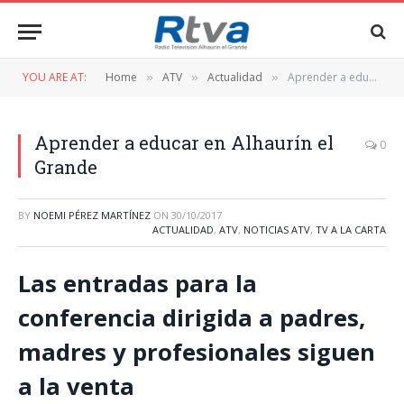
YOU ARE AT:
Home
ATV
Actualidad
Aprender a educar en Alhaurín el Grande
»
»
»
Aprender a educar en Alhaurín el
0
Grande
BY
NOEMI PÉREZ MARTÍNEZ
ON
30/10/2017
ACTUALIDAD
,
ATV
,
NOTICIAS ATV
,
TV A LA CARTA
Las entradas para la
conferencia dirigida a padres,
madres y profesionales siguen
a la venta