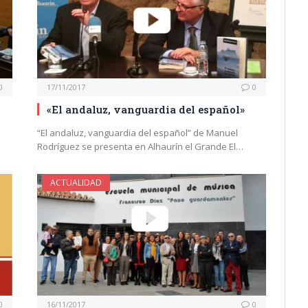
0
17/11/2017
0
«El andaluz, vanguardia del español»
“El andaluz, vanguardia del español” de Manuel
Rodríguez se presenta en Alhaurín el Grande El…
ACTUALIDAD
0
16/11/2017
0