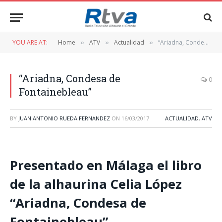
YOU ARE AT:
Home
ATV
Actualidad
“Ariadna, Condesa de Fontainebleau”
»
»
»
“Ariadna, Condesa de
0
Fontainebleau”
BY
JUAN ANTONIO RUEDA FERNANDEZ
ON
16/03/2017
ACTUALIDAD
,
ATV
Presentado en Málaga el libro
de la alhaurina Celia López
“Ariadna, Condesa de
Fontainebleau”