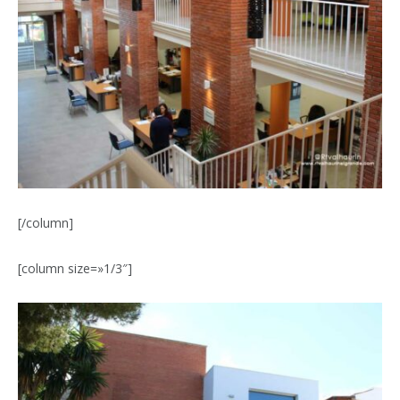
[/column]
[column size=»1/3″]