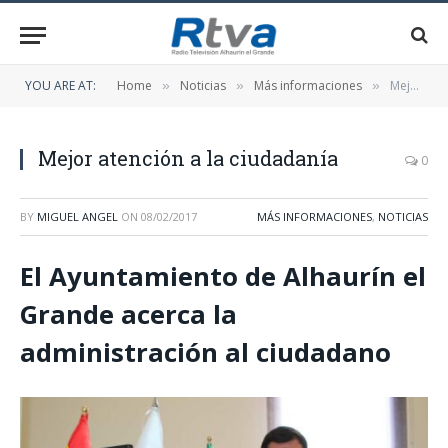
YOU ARE AT:
Home
Noticias
Más informaciones
Mejor atención a la ciudadanía
»
»
»
Mejor atención a la ciudadanía
0
BY
MIGUEL ANGEL
ON
08/02/2017
MÁS INFORMACIONES
,
NOTICIAS
El Ayuntamiento de Alhaurín el
Grande acerca la
administración al ciudadano