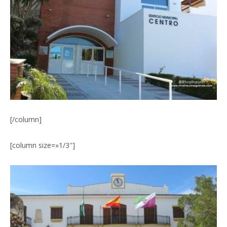
[/column]
[column size=»1/3″]