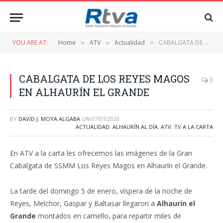
YOU ARE AT:
Home
ATV
Actualidad
CABALGATA DE LOS REYES MAGOS EN ALHAURÍN EL GRANDE
»
»
»
CABALGATA DE LOS REYES MAGOS
0
EN ALHAURÍN EL GRANDE
BY
DAVID J. MOYA ALGABA
ON
07/01/2020
ACTUALIDAD
,
ALHAURÍN AL DÍA
,
ATV
,
TV A LA CARTA
En ATV a la carta les ofrecemos las imágenes de la Gran
Cabalgata de SSMM Los Reyes Magos en Alhaurín el Grande.
La tarde del domingo 5 de enero, víspera de la noche de
Reyes, Melchor, Gaspar y Baltasar llegaron a
Alhaurín el
Grande
montados en camello, para repartir miles de