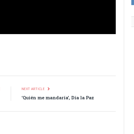
itter
Pinterest
LinkedIn
Tumblr
Email
WhatsApp
E
NEXT ARTICLE
8
‘Quién me mandaría’, Día la Paz