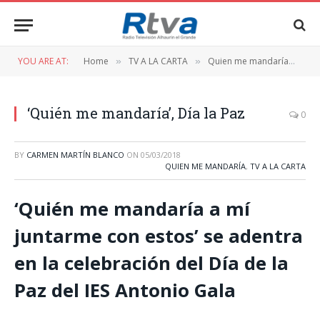
YOU ARE AT:
Home
TV A LA CARTA
Quien me mandaría
‘Q
»
»
»
‘Quién me mandaría’, Día la Paz
0
BY
CARMEN MARTÍN BLANCO
ON
05/03/2018
QUIEN ME MANDARÍA
,
TV A LA CARTA
‘Quién me mandaría a mí
juntarme con estos’ se adentra
en la celebración del Día de la
Paz del IES Antonio Gala