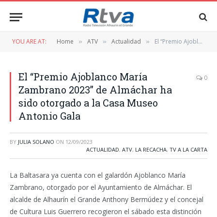
YOU ARE AT:
Home
ATV
Actualidad
El “Premio Ajoblanco María Zambrano 2023” de Almáchar ha sido otorgado a la Casa Museo Antonio Gala
»
»
»
El “Premio Ajoblanco María
0
Zambrano 2023” de Almáchar ha
sido otorgado a la Casa Museo
Antonio Gala
BY
JULIA SOLANO
ON
12/09/2023
ACTUALIDAD
,
ATV
,
LA RECACHA
,
TV A LA CARTA
La Baltasara ya cuenta con el galardón Ajoblanco María
Zambrano, otorgado por el Ayuntamiento de Almáchar. El
alcalde de Alhaurín el Grande Anthony Bermúdez y el concejal
de Cultura Luis Guerrero recogieron el sábado esta distinción