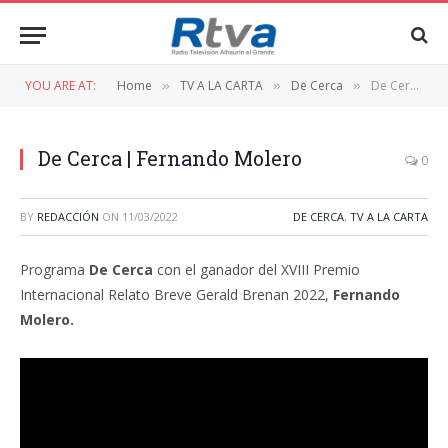
YOU ARE AT:
Home
TV A LA CARTA
De Cerca
De Cerca | Fernando Molero
»
»
»
De Cerca | Fernando Molero
0
BY
REDACCIÓN
ON
11/03/2022
DE CERCA
,
TV A LA CARTA
Programa
De Cerca
con el ganador del XVIII Premio
Internacional Relato Breve Gerald Brenan 2022,
Fernando
Molero.