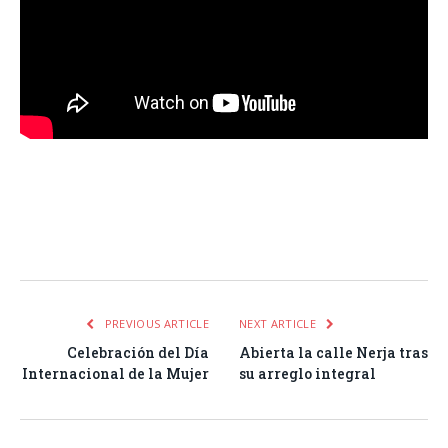
Facebook
Twitter
Pinterest
LinkedIn
Tumblr
Email
WhatsA
PREVIOUS ARTICLE
NEXT ARTICLE
Celebración del Día
Abierta la calle Nerja tras
Internacional de la Mujer
su arreglo integral