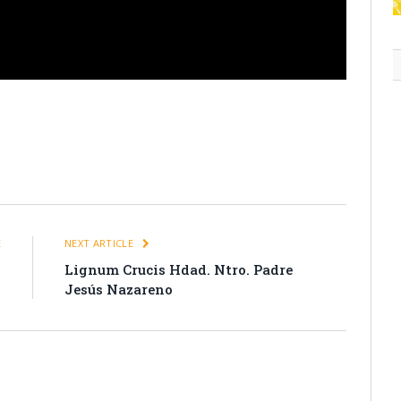
itter
Pinterest
LinkedIn
Tumblr
Email
WhatsApp
E
NEXT ARTICLE
8
Lignum Crucis Hdad. Ntro. Padre
Jesús Nazareno