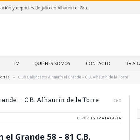
Campamentos de educación y deportes de julio en Alhaurín el Grande y Villa del Guadalhorce
TV
QUIÉNES SOMOS
CONTACTO
TV A 
ortes
Club Baloncesto Alhaurín el Grande – C.B. Alhaurín de la Torre
»
ande – C.B. Alhaurín de la Torre
0
DEPORTES
,
TV A LA CARTA
 el Grande 58 – 81 C.B.