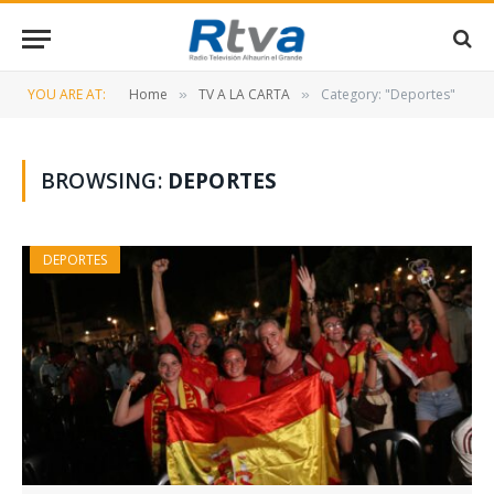
YOU ARE AT:
Home
TV A LA CARTA
Category: "Deportes"
»
»
BROWSING:
DEPORTES
DEPORTES