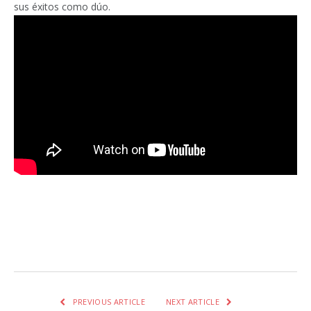
sus éxitos como dúo.
Facebook
Twitter
Pinterest
LinkedIn
Tumblr
Email
WhatsA
PREVIOUS ARTICLE
NEXT ARTICLE