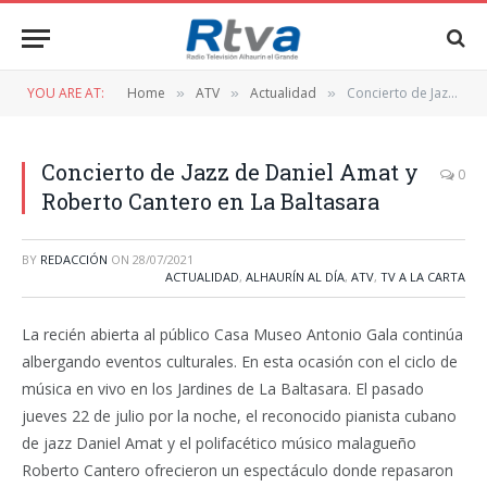
YOU ARE AT:
Home
ATV
Actualidad
Concierto de Jazz de Daniel Amat y Roberto Cantero en La Baltasara
»
»
»
Concierto de Jazz de Daniel Amat y
0
Roberto Cantero en La Baltasara
BY
REDACCIÓN
ON
28/07/2021
ACTUALIDAD
,
ALHAURÍN AL DÍA
,
ATV
,
TV A LA CARTA
La recién abierta al público Casa Museo Antonio Gala continúa
albergando eventos culturales. En esta ocasión con el ciclo de
música en vivo en los Jardines de La Baltasara. El pasado
jueves 22 de julio por la noche, el reconocido pianista cubano
de jazz Daniel Amat y el polifacético músico malagueño
Roberto Cantero ofrecieron un espectáculo donde repasaron