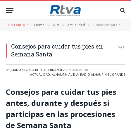
YOU ARE AT:
Home
ATV
Actualidad
Consejos para cuidar tus pies en Semana Santa
»
»
»
Consejos para cuidar tus pies en
0
Semana Santa
BY
JUAN ANTONIO RUEDA FERNANDEZ
ON
28/03/2018
ACTUALIDAD
,
ALHAURÍN AL DIA
,
RADIO ALHAURÍN EL GRANDE
Consejos para cuidar tus pies
antes, durante y después si
participas en las procesiones
de Semana Santa