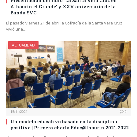
Presentación del libro ‘La Santa Vera Cruz en
Alhaurín el Grande’ y XXV aniversario de la
Banda SVC
El pasado viernes 21 de abril la Cofradía de la Santa Vera Cruz
vivió una…
ACTUALIDAD
15/11/2021
0
Un modelo educativo basado en la disciplina
positiva | Primera charla Educ@lhaurín 2021-2022