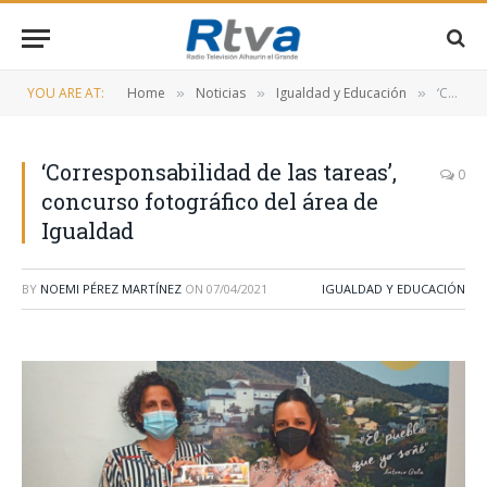
YOU ARE AT:
Home
Noticias
Igualdad y Educación
‘Corresponsabilidad de las tareas’, concurso fotográfico del área de Igualdad
»
»
»
‘Corresponsabilidad de las tareas’,
0
concurso fotográfico del área de
Igualdad
BY
NOEMI PÉREZ MARTÍNEZ
ON
07/04/2021
IGUALDAD Y EDUCACIÓN