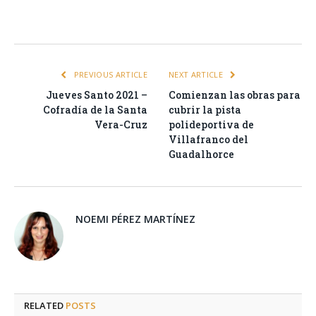
Facebook
Twitter
Pinterest
LinkedIn
Tumblr
Email
WhatsA
PREVIOUS ARTICLE
NEXT ARTICLE
Jueves Santo 2021 –
Comienzan las obras para
Cofradía de la Santa
cubrir la pista
Vera-Cruz
polideportiva de
Villafranco del
Guadalhorce
NOEMI PÉREZ MARTÍNEZ
RELATED
POSTS